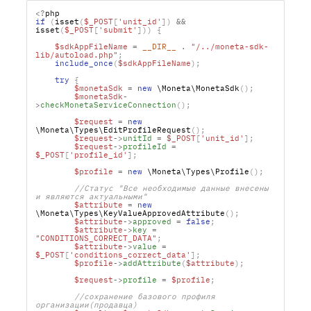
<?
if
(
isset
(
$_POST
[
'unit_id'
])
&&
isset
(
$_POST
[
'submit'
]))
{
$sdkAppFileName
=
__DIR__
.
"/../moneta-sdk-
lib/autoload.php"
;
include_once
(
$sdkAppFileName
);
try
{
$monetaSdk
=
new
 \Moneta\MonetaSdk
();
$monetaSdk
-
>
checkMonetaServiceConnection
();
$request
=
new
\Moneta\Types\EditProfileRequest
();
$request
->
unitId
=
$_POST
[
'unit_id'
];
$request
->
profileId
=
$_POST
[
'profile_id'
];
$profile
=
new
 \Moneta\Types\Profile
();
//Статус "Все необходимые данные внесены 
$attribute
=
new
\Moneta\Types\KeyValueApprovedAttribute
();
$attribute
->
approved
=
false
;
$attribute
->
key
=
"CONDITIONS_CORRECT_DATA"
;
$attribute
->
value
=
$_POST
[
'conditions_correct_data'
];
$profile
->
addAttribute
(
$attribute
);
$request
->
profile
=
$profile
;
//сохранение базового профиля 