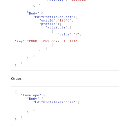
}
}
},
"Body"
:{
"EditProfileRequest"
:{
"unitId"
:
"12345"
,
"profile"
:{
"attribute"
:[
{
"value"
:
"Y"
,
"key"
:
"CONDITIONS_CORRECT_DATA"
}
]
}
}
}
}
}
Ответ:
{
"Envelope"
:{
"Body"
:{
"EditProfileResponse"
:{
}
}
}
}