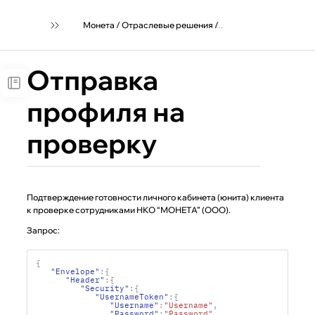
Монета
/
Отраслевые решения
/
Маркетплейсам и пло
Отправка
профиля на
проверку
Подтверждение готовности личного кабинета (юнита) клиента
к проверке сотрудниками НКО “МОНЕТА” (ООО).
Запрос:
{
"Envelope"
:{
"Header"
:{
"Security"
:{
"UsernameToken"
:{
"Username"
:
"Username"
,
"Password"
:
"Password"