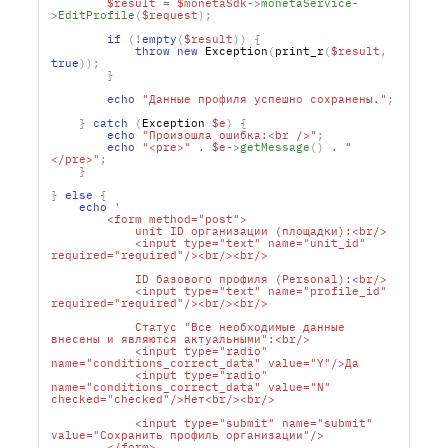
$result
=
$monetaSdk
->
monetaService
-
>
EditProfile
(
$request
);
if
(
!
empty
(
$result
))
{
throw
new
 Exception
(
print_r
(
$result
,
true
));
}
echo
"Данные профиля успешно сохранены."
;
}
catch
(
Exception 
$e
)
{
echo
"Произошла ошибка:<br />"
;
echo
"<pre>"
.
$e
->
getMessage
()
.
"
</pre>"
;
}
}
else
{
echo
            <input type="text" name="unit_id" 
            <input type="text" name="profile_id" 
            Статус "Все необходимые данные 
            <input type="radio" 
            <input type="radio" 
name="conditions_correct_data" value="N" 
            <input type="submit" name="submit" 