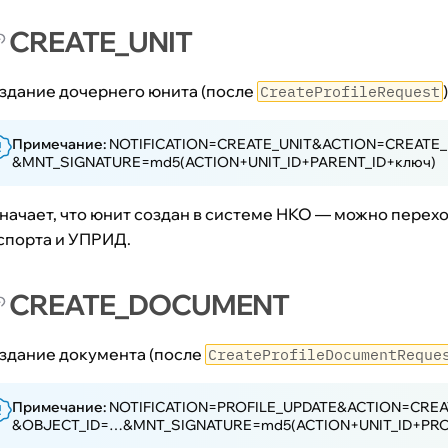
еские лица (ЭСП)
CREATE_UNIT
тплейс подключает клиента
здание дочернего юнита (после
)
CreateProfileRequest
нты подключения
тплейс подключает клиента
Примечание:
NOTIFICATION=CREATE_UNIT&ACTION=CREATE
&MNT_SIGNATURE=md5(ACTION+UNIT_ID+PARENT_ID+ключ)
начает, что юнит создан в системе НКО — можно перехо
жные запросы
спорта и УПРИД.
CREATE_DOCUMENT
здание документа (после
CreateProfileDocumentReque
З
Примечание:
NOTIFICATION=PROFILE_UPDATE&ACTION=CRE
протоколы
&OBJECT_ID=…&MNT_SIGNATURE=md5(ACTION+UNIT_ID+PROF