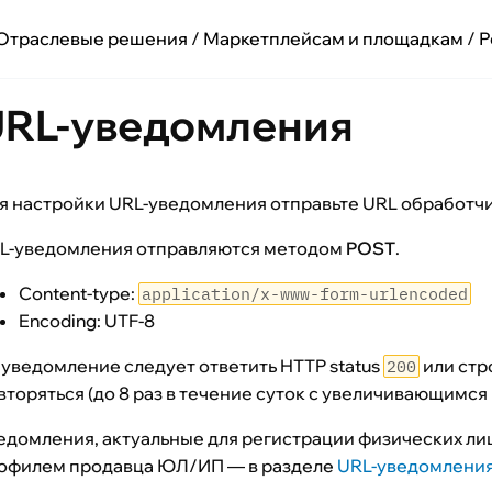
вочники
Отраслевые решения
/
Маркетплейсам и площадкам
/
Р
ёжная форма и виджет
ёжная форма
тёжные запросы
RL-уведомления
мизация платёжной формы
П
ол C2B. Привязка счёта Плательщика (подписка)
с Widget SBP/FPS
сы 54-ФЗ
я настройки URL-уведомления отправьте URL обработч
 подключать свою кассу
 использовать предоставляемую кассу
вые модули для CMS, CRM, SaaS
L-уведомления отправляются методом
POST
.
ернет-магазин
говая площадка
овая площадка с мультикорзиной
la
X
Content-type:
аслевые решения
application/x-www-form-urlencoded
 собственная разработка
Encoding: UTF-8
тплейсам и площадкам
икорзина технические детали
 уведомление следует ответить HTTP status
или стр
200
трация
вторяться (до 8 раз в течение суток с увеличивающимся
 ИП
едомления, актуальные для регистрации физических ли
нты подключения к Монете
занятые
офилем продавца ЮЛ/ИП — в разделе
URL-уведомления