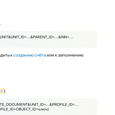
.
_UNIT&UNIT_ID=…&PARENT_ID=…&INN=…
дить к
созданию счёта
или к заполнению
).
st
ATE_DOCUMENT&UNIT_ID=…&PROFILE_ID=…
ILE_ID+OBJECT_ID+ключ)