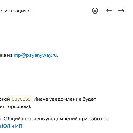
егистрация
/
Физические лица (ЭСП)
/
URL-уведомлени
ика на
mp@payanyway.ru
.
окой
. Иначе уведомление будет
SUCCESS
 интервалом).
ц. Общий перечень уведомлений при работе с
 ЮЛ и ИП
.