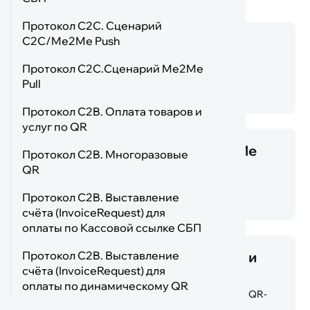
Протокол С2С. Сценарий
C2C/Me2Me Push
Протокол С2С. Сценарий
C2C/Me2Me Push
Протокол С2С.Сценарий Me2Me
Денежные переводы самому себе по номеру
Pull
телефона по инициативе Отправителя.
Протокол C2B. Оплата товаров и
услуг по QR
Протокол С2С.Сценарий Me2Me
Протокол C2B. Многоразовые
Pull
QR
Денежные переводы самому себе по номеру
Протокол C2B. Выставление
телефона по инициативе Получателя.
счёта (InvoiceRequest) для
оплаты по Кассовой ссылке СБП
Протокол C2B. Выставление
Протокол C2B. Оплата товаров и
счёта (InvoiceRequest) для
услуг по QR
оплаты по динамическому QR
Оплата по статическому или динамическому QR-
коду от физических лиц в пользу ЮЛ/ИП.