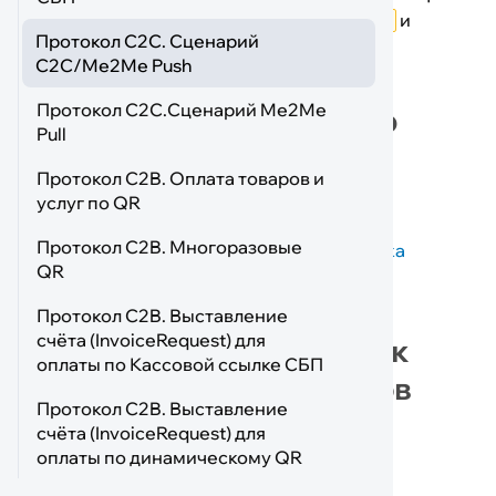
с помощью запросов
и ​
GetNextStepRequest
П 
Протокол С2С. Сценарий
.
PaymentRequest
C2C/Me2Me Push
Протокол С2С.Сценарий Me2Me
Шаг 1. Передать номер
Pull
телефона клиента-
Протокол C2B. Оплата товаров и
получателя перевода
услуг по QR
Протокол C2B. Многоразовые
Смотри
шаг 1 в разделе «Получение списка
QR
участников СБП»
Протокол C2B. Выставление
счёта (InvoiceRequest) для
Шаг 2. Получить список
оплаты по Кассовой ссылке СБП
всех банков-участников
Протокол C2B. Выставление
СБП и «банк по
счёта (InvoiceRequest) для
умолчанию»
оплаты по динамическому QR