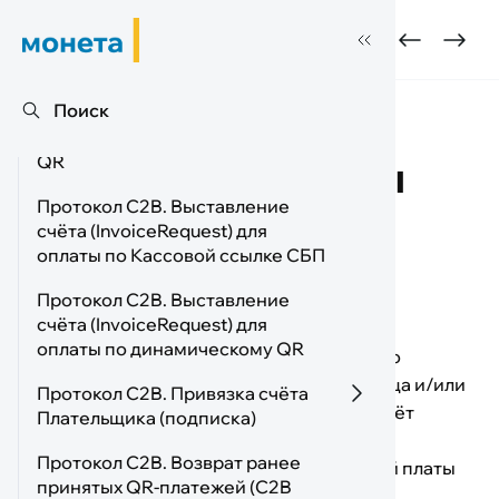
Pull
Монета
/
СБП
/
Протокол B2C «Прочие в
Протокол C2B. Оплата товаров и
услуг по QR
Поиск
Протокол B2C
Протокол C2B. Многоразовые
«Прочие выплаты
QR
Протокол C2B. Выставление
физическому
счёта (InvoiceRequest) для
оплаты по Кассовой ссылке СБП
лицу»
Протокол C2B. Выставление
счёта (InvoiceRequest) для
оплаты по динамическому QR
«Прочие выплаты физическому лицу» - это
перевод денег со счёта юридического лица и/или
Протокол C2B. Привязка счёта
Подменю Проток
индивидуального предпринимателя на счёт
Плательщика (подписка)
физического лица по номеру мобильного
Протокол C2B. Возврат ранее
Привязка счёта без оплаты
Оплата с привязкой счёта
Оплата с привязанного счёта
телефона. Например, выплата заработной платы
принятых QR-платежей (C2B
или выдача займов.